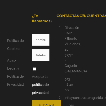
¿Te
CONTÁCTANOS
ENCUÉNTRA
llamamos?
Dirección
Calle
Filiberto
Política de
Villalobos,
Cookies
40
37770
Aviso
-
Guijuelo
Legal y
(SALAMANCA)
Política de
Acepto la
923
Privacidad
58 20
política de
08
privacidad
.
info@constructoragarbla.e
Lunes