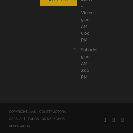
-
Viernes:
9:00
AM -
6:00
PM
Sábado:
9:00
AM -
2:00
PM
COPYRIGHT 2018 - CONSTRUCTORA
GARBLA | TODOS LOS DERECHOS
Facebook
Rss
Corr
elec
RESERVADOS