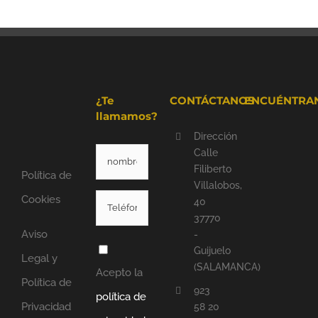
¿Te
CONTÁCTANOS
ENCUÉNTRA
llamamos?
Dirección
Calle
Filiberto
Política de
Villalobos,
Cookies
40
37770
Aviso
-
Guijuelo
Legal y
(SALAMANCA)
Acepto la
Política de
923
política de
Privacidad
58 20